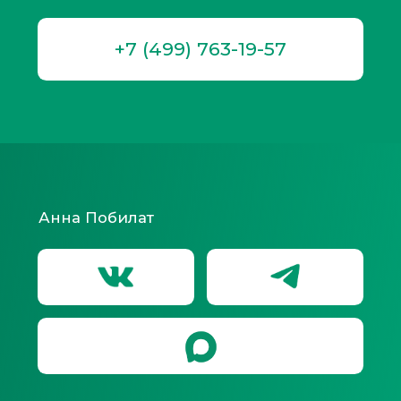
Договор возмездного
оказания медицинских услуг
Согласие на обработку
персональных данных
Согласие на медицинское
вмешательство
ООО «Клиника современной трихологии»
ИНН 2460230222
ОГРН 1112468029079
info@msk.24tricholog.ru