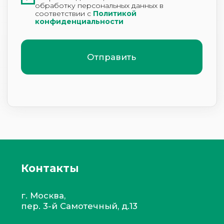
Анна Побилат
Клиника