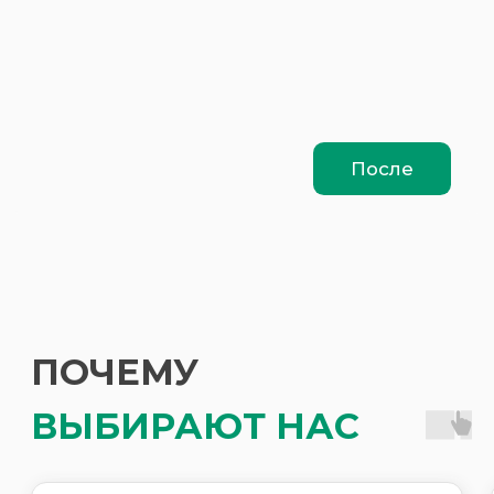
Позвоните или задайте
вопрос в чате
02
Запишитесь на первичную
консультацию к врачу
03
Получите пошаговый
план лечения и сроки
04
Следуйте плану лечения
от нашего врача
05