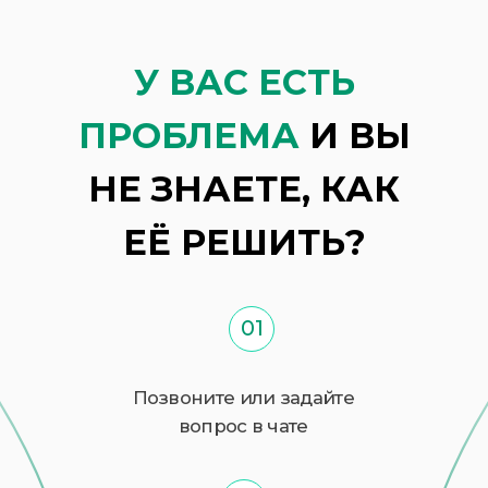
Посмотреть все акции →
О КОМПАНИИ
Клиника современной трихологии
—
специализированный центр лечения
волос и кожи головы с филиалами в:
Красноярске
Москве
Якутске
Наша команда
— кандидаты
медицинских наук, дерматовенерологи
высшей категории и члены EHRS/EADV.
Мы проводим полную диагностику