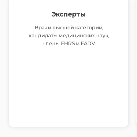
Приходите на повторную консультацию
для корректировки лечения
наши акции
1 + 1
При первичной консультации
врача-трихолога,
Вы получаете в подарок
консультацию косметолога
Акция действует только при предварительном
уведомлении администратора во время записи на
консультацию